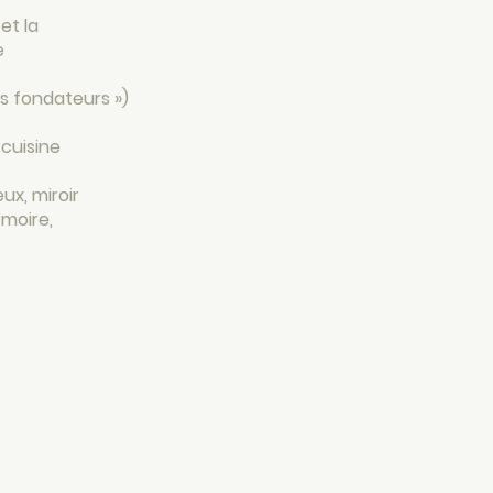
et la
e
es fondateurs »)
cuisine
x, miroir
rmoire,