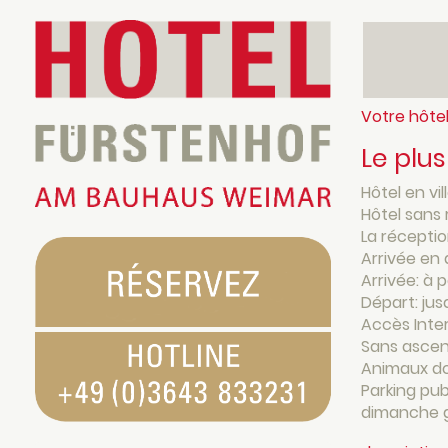
Votre hôtel
Le plu
Hôtel en vil
Hôtel sans
La réceptio
Arrivée en
Arrivée: à 
Départ: jus
Accès Inter
Sans asce
Animaux do
Parking pub
dimanche g