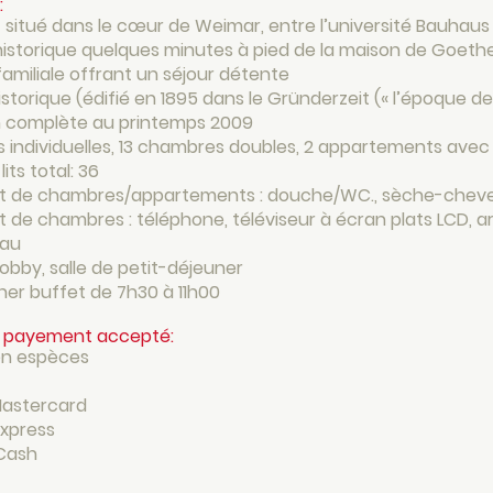
:
situé dans le cœur de Weimar, entre l’université Bauhaus 
historique quelques minutes à pied de la maison de Goeth
 familiale offrant un séjour détente
storique (édifié en 1895 dans le Gründerzeit (« l’époque d
 complète au printemps 2009
 individuelles, 13 chambres doubles, 2 appartements avec 
its total: 36
 de chambres/appartements : douche/WC., sèche-cheveu
de chambres : téléphone, téléviseur à écran plats LCD, a
eau
lobby, salle de petit-déjeuner
ner buffet de 7h30 à 11h00
 payement accepté:
en espèces
Mastercard
xpress
 Cash