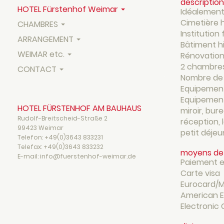
description
HOTEL Fürstenhof Weimar
Idéalement 
Cimetière 
CHAMBRES
Institution
ARRANGEMENT
Bâtiment hi
WEIMAR etc.
Rénovation
2 chambres
CONTACT
Nombre de l
Equipement
Equipement 
HOTEL FÜRSTENHOF AM BAUHAUS
miroir, bur
Rudolf-Breitscheid-Straße 2
réception, 
99423 Weimar
petit déjeu
Telefon:
+49(0)3643 833231
Telefax:
+49(0)3643 833232
moyens de
E-mail: info@fuerstenhof-weimar.de
Paiement 
Carte visa
Eurocard/
American E
Electronic