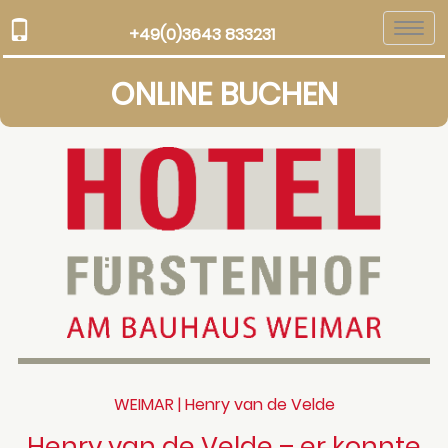
Togg
+49(0)3643 833231
navi
ONLINE BUCHEN
WEIMAR | Henry van de Velde
Henry van de Velde – er konnte