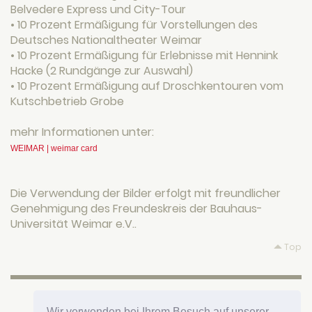
Belvedere Express und City-Tour
• 10 Prozent Ermäßigung für Vorstellungen des
Deutsches Nationaltheater Weimar
• 10 Prozent Ermäßigung für Erlebnisse mit Hennink
Hacke (2 Rundgänge zur Auswahl)
• 10 Prozent Ermäßigung auf Droschkentouren vom
Kutschbetrieb Grobe
mehr Informationen unter:
WEIMAR | weimar card
Die Verwendung der Bilder erfolgt mit freundlicher
Genehmigung des Freundeskreis der Bauhaus-
Universität Weimar e.V..
Top
HOTEL FÜRSTENHOF AM BAUHAUS
Wir verwenden bei Ihrem Besuch auf unserer