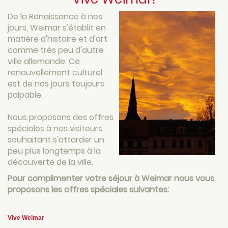
De la Renaissance à nos
jours, Weimar s'établit en
matière d'histoire et d'art
comme très peu d'autre
ville allemande. Ce
renouvellement culturel
est de nos jours toujours
palpable.
Nous proposons des offres
spéciales à nos visiteurs
souhaitant s'attarder un
peu plus longtemps à la
découverte de la ville.
Pour complimenter votre séjour à Weimar nous vous
proposons les offres spéciales suivantes:
Vive Weimar